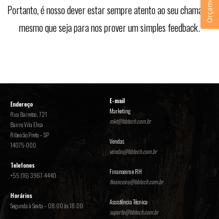
Orçamento
Portanto, é nosso dever estar sempre atento ao seu chamado,
mesmo que seja para nos prover um simples feedback.
E-mail
Endereço
Marketing
Rua Barretos, 721
mkt@bbtech.com.br
Bairro Vila Elisa
Ribeirão Preto – SP
Vendas
14075-000
vendas@bbtech.com.br
Telefones
Financeiro e RH
+55 (16) 3967-4440
financeiro@bbtech.com.br
Horários
Assistência Técnica
Segunda à Sexta – 08:00 ás 18:00
suporte@bbtech.com.br